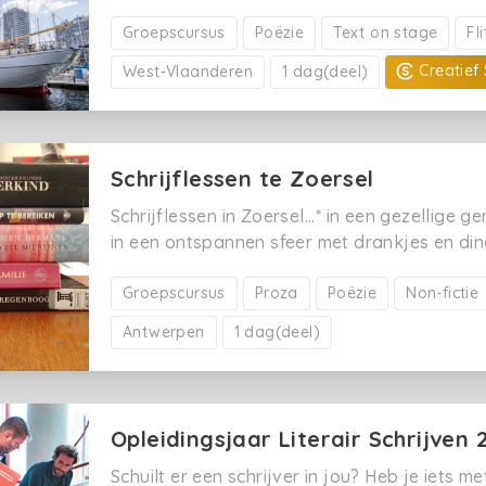
schotelt je daar gerichte kijk- en schrijfop
klim je in je pen. Benieuwd welke gedichten
Groepscursus
Poëzie
Text on stage
Fl
het einde van de dag.
Creatief 
West-Vlaanderen
1 dag(deel)
Schrijflessen te Zoersel
Schrijflessen in Zoersel...* in een gezellige 
in een ontspannen sfeer met drankjes en din
persoonlijke aanpak* met een laagdrempeli
inspirerende uitwisselingen* in een veilige h
Groepscursus
Proza
Poëzie
Non-fictie
vertrouwen
Antwerpen
1 dag(deel)
Opleidingsjaar Literair Schrijven
Schuilt er een schrijver in jou? Heb je iets met