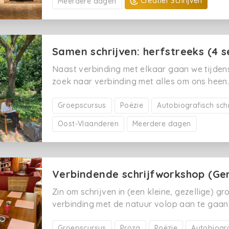
Creatief Schrijven
Meerdere dagen
december.✔️
bronnen je raadpleegt, waarom een goede s
leidraad is, en hoe je een chaos aan informa
aantrekkelijk leesbaar boek of een boeiende
Samen schrijven: herfstreeks (4 s
Naast verbinding met elkaar gaan we tijdens
zoek naar verbinding met alles om ons heen
de natuur en voelen wat elk seizoen van ons
Groepscursus
Poëzie
Autobiografisch sch
Oost-Vlaanderen
Meerdere dagen
Verbindende schrijfworkshop (Ge
Zin om schrijven in (een kleine, gezellige) 
verbinding met de natuur volop aan te gaan
zoeken in het alledaagse om ons heen? Dan 
juiste adres!
Groepscursus
Proza
Poëzie
Autobiogra