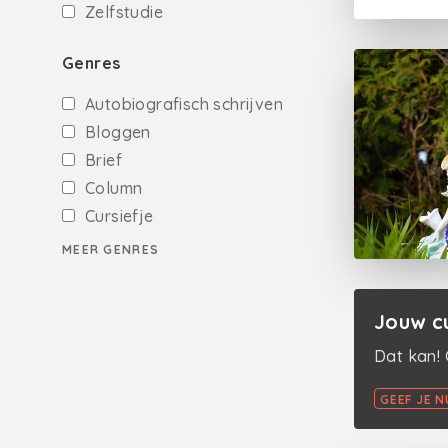
Zelfstudie
Genres
Autobiografisch schrijven
Bloggen
Brief
Column
Cursiefje
MEER GENRES
Jouw cu
Dat kan! 
GEEF JE N