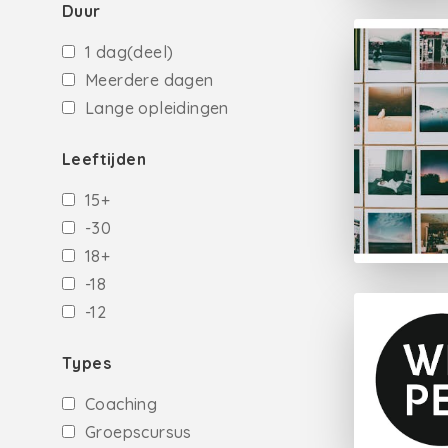
Duur
1 dag(deel)
Meerdere dagen
Lange opleidingen
Leeftijden
15+
-30
18+
-18
-12
Types
Coaching
Groepscursus