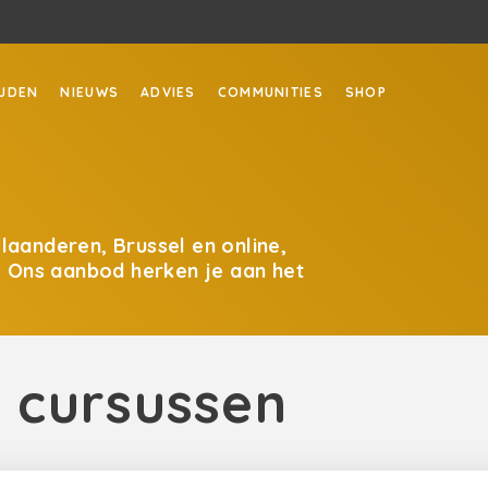
JDEN
NIEUWS
ADVIES
COMMUNITIES
SHOP
Vlaanderen, Brussel en online,
. Ons aanbod herken je aan het
e cursussen