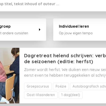
 groep
Individueel leren
 andere cursisten
Op jouw eigen tempo
Dagretreat helend schrijven: verb
de seizoenen (editie: herfst)
Zomer wordt herfst. We duiken een nieuw sei
eerst even te hebben teruggekeken al schri
maanden en weken. Want in de drukte van al
ruimte om stil te vallen, waardoor je na verl
Groepscursus
Poëzie
Autobiografisch sch
overspoeld te worden door gedachten en ge
Oost-Vlaanderen
1 dag(deel)
schrijfdag drukken we dus op de pauzeknop
tijd om te zijn. Om te voelen. Om te landen in