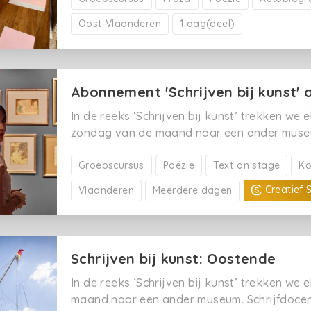
Oost-Vlaanderen
1 dag(deel)
Abonnement 'Schrijven bij kunst'
In de reeks ‘Schrijven bij kunst’ trekken we e
zondag van de maand naar een ander museu
Christina Vanderhaeghe schotelt je daar geri
schrijfopdrachten voor. Vervolgens klim je i
Groepscursus
Poëzie
Text on stage
Ko
welke gedichten of verhalen we oogsten op 
Creatief 
Vlaanderen
Meerdere dagen
dag. Wil je inschrijven voor de drie zondags
kunst in het najaar van 2026, dan krijg je 15
betaal je 165 euro i.p.v. 195 euro. Deze kortin
cumuleerbaar met andere kortingen.
Schrijven bij kunst: Oostende
In de reeks ‘Schrijven bij kunst’ trekken we
maand naar een ander museum. Schrijfdoce