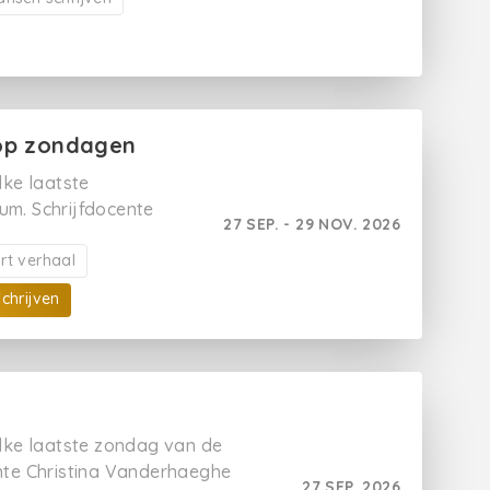
 op zondagen
lke laatste
m. Schrijfdocente
27 SEP. - 29 NOV. 2026
chte kijk- en
n je pen. Benieuwd
rt verhaal
het einde van de
Schrijven
e schrijfdagen bij
% korting en
g is niet
 elke laatste zondag van de
nte Christina Vanderhaeghe
27 SEP. 2026