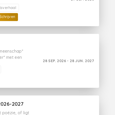
drachten voor. Vervolgens
 of verhalen we oogsten op
itsverhaal
Schrijven
gemeenschap*
er* met een
28 SEP. 2026 - 28 JUN. 2027
g aanbod* vol
aven van
 2026-2027
 poëzie, of ligt