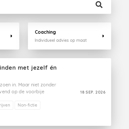
Coaching
Individueel advies op maat
inden met jezelf én
zoen in. Maar niet zonder
jvend op de voorbije
18 SEP. 2026
ledag is er vaak weinig
oop van tijd weleens dreigt
rijven
Non-fictie
voelens. Tijdens zo’n
. We komen op adem. Er is
 jezelf en al schrijvend te