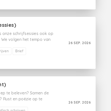
ynopsis je
tie omzet in een
 tekst.
essies)
 onze schrijfsessies ook op
. We volgen het tempo van
26 SEP. 2026
 vraagt.
rijven
Brief
nt)
groep te beleven? Samen de
? Rust en poëzie op te
26 SEP. 2026
ben je bij ons aan het
fisch schrijven