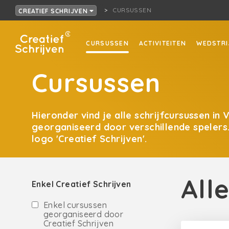
CURSUSSEN
CREATIEF SCHRIJVEN
CURSUSSEN
ACTIVITEITEN
WEDSTRI
Cursussen
Hieronder vind je alle schrijfcursussen in 
georganiseerd door verschillende spelers
logo 'Creatief Schrijven'.
All
Enkel Creatief Schrijven
Enkel cursussen
georganiseerd door
Creatief Schrijven