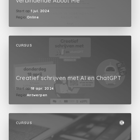
verbindende About Me
Start op
1 jul. 2024
Regio
Online
CURSUS
Creatief schrijven met AI en ChatGPT
Start op
18 apr. 2024
Regio
Antwerpen
CURSUS