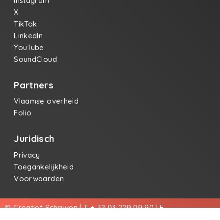
Instagram
X
TikTok
LinkedIn
YouTube
SoundCloud
Partners
Vlaamse overheid
Folio
Juridisch
Privacy
Toegankelijkheid
Voorwaarden
© Creatief Schrijven | T + 32 03 229 09 90 | E
info@creatiefschrijven.be