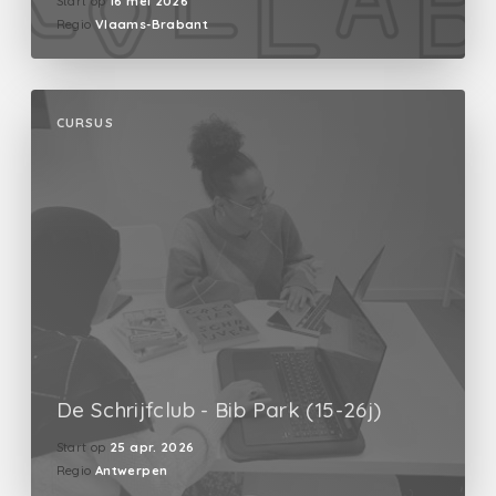
Start op
16 mei 2026
Regio
Vlaams-Brabant
CURSUS
De Schrijfclub - Bib Park (15-26j)
Start op
25 apr. 2026
Regio
Antwerpen