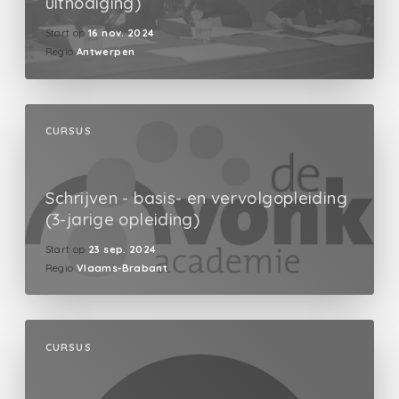
uitnodiging)
Start op
16 nov. 2024
Regio
Antwerpen
CURSUS
Schrijven - basis- en vervolgopleiding
(3-jarige opleiding)
Start op
23 sep. 2024
Regio
Vlaams-Brabant
CURSUS