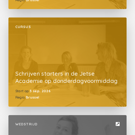
CURSUS
Schrijven starters in de Jetse
Academie op donderdagvoormiddag
Start op
3 sep. 2026
Regio
Brussel
WEDSTRIJD