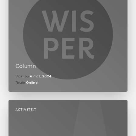
Column
Start op
6 mrt. 2024
Regio
Online
ACTIVITEIT