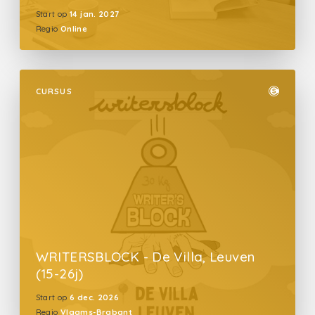
Start op
14 jan. 2027
Regio
Online
CURSUS
WRITERSBLOCK - De Villa, Leuven
(15-26j)
Start op
6 dec. 2026
Regio
Vlaams-Brabant