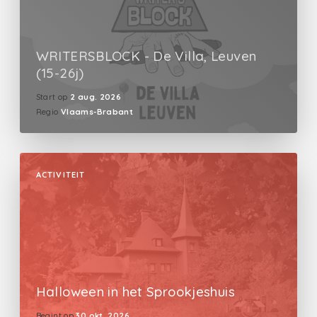
WRITERSBLOCK - De Villa, Leuven
(15-26j)
Start op
2 aug. 2026
Regio
Vlaams-Brabant
ACTIVITEIT
Halloween in het Sprookjeshuis
Begint op
30 okt. 2026