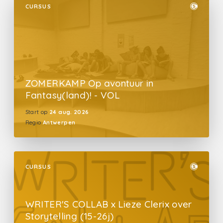
CURSUS
ZOMERKAMP Op avontuur in
Fantasy(land)! - VOL
Start op
24 aug. 2026
Regio
Antwerpen
CURSUS
WRITER'S COLLAB x Lieze Clerix over
Storytelling (15-26j)