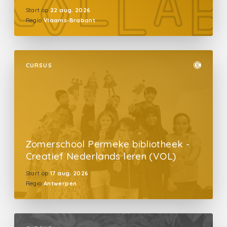
Start op
22 aug. 2026
Regio
Vlaams-Brabant
CURSUS
Zomerschool Permeke bibliotheek -
Creatief Nederlands leren (VOL)
Start op
17 aug. 2026
Regio
Antwerpen