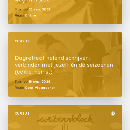
Start op
23 sep. 2026
Regio
Online
CURSUS
Dagretreat helend schrijven:
verbinden met jezelf én de seizoenen
(editie: herfst)
Start op
18 sep. 2026
Regio
Oost-Vlaanderen
CURSUS