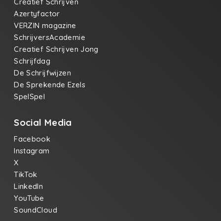
Creatief Schrijven
Azertyfactor
VERZIN magazine
SchrijversAcademie
Creatief Schrijven Jong
Schrijfdag
De Schrijfwijzen
De Sprekende Ezels
SpelSpel
Social Media
Facebook
Instagram
X
TikTok
LinkedIn
YouTube
SoundCloud