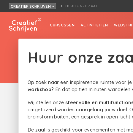
HUUR ONZE ZAAL
CREATIEF SCHRIJVEN
CURSUSSEN
ACTIVITEITEN
WEDSTRI
Huur onze zaa
Op zoek naar een
inspirerende ruimte voor j
workshop
? En dat op tien minuten wandele
Wij stellen onze
sfeervolle en multifunction
omgetoverd worden naargelang jouw doel. Oo
brainstorm buiten, een gesprek in open lucht 
De zaal is geschikt voor evenementen met ma