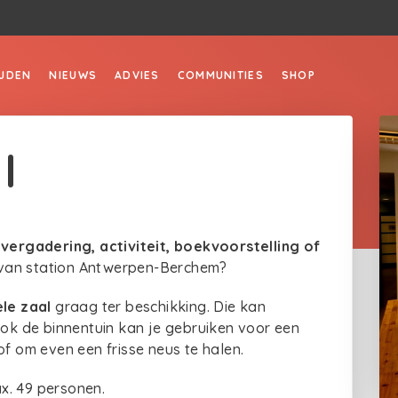
JDEN
NIEUWS
ADVIES
COMMUNITIES
SHOP
l
e
vergadering, activiteit, boekvoorstelling of
n van station Antwerpen-Berchem?
ele zaal
graag ter beschikking. Die kan
k de binnentuin kan je gebruiken voor een
of om even een frisse neus te halen.
x. 49 personen.