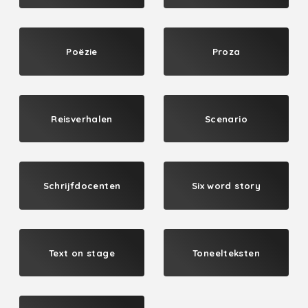
Poëzie
Proza
Reisverhalen
Scenario
Schrijfdocenten
Six word story
Text on stage
Toneelteksten