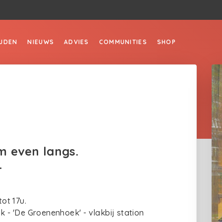
JDEN
NIEUWS
ADVIES
COMMUNITIES
SHOP
om even langs.
.
ot 17u.
k - 'De Groenenhoek' - vlakbij station