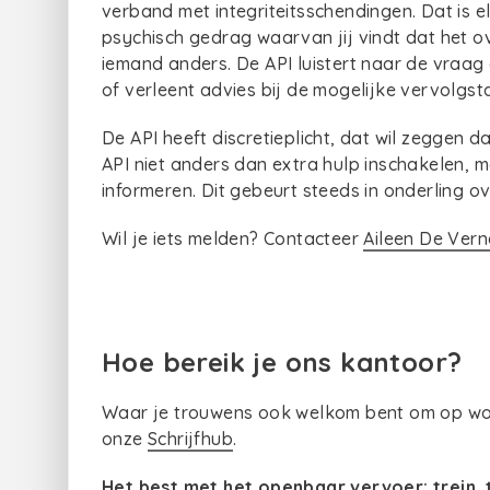
verband met integriteitsschendingen. Dat is e
psychisch gedrag waarvan jij vindt dat het o
iemand anders. De API luistert naar de vraag
of verleent advies bij de mogelijke vervolgs
De API heeft discretieplicht, dat wil zeggen da
API niet anders dan extra hulp inschakelen, ma
informeren. Dit gebeurt steeds in onderling o
Wil je iets melden? Contacteer
Aileen De Verne
Hoe bereik je ons kantoor?
Waar je trouwens ook welkom bent om op woe
onze
Schrijfhub
.
Het best met het openbaar vervoer:
trein
,