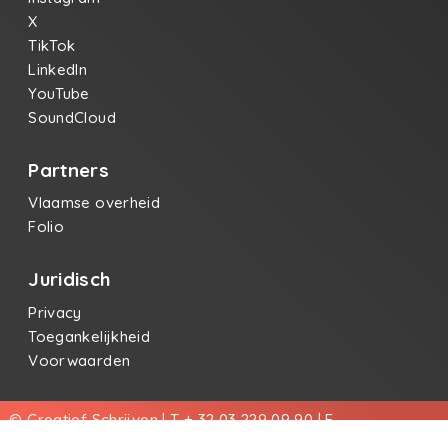
X
TikTok
LinkedIn
YouTube
SoundCloud
Partners
Vlaamse overheid
Folio
Juridisch
Privacy
Toegankelijkheid
Voorwaarden
© Creatief Schrijven | T + 32 03 229 09 90 | E
info@creatiefschrijven.be