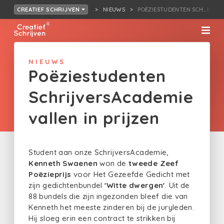
NIEUWS
POËZIESTUDENTEN SCH…IE VAL
CREATIEF SCHRIJVEN
NIEUWS
Poëziestudenten
SchrijversAcademie
vallen in prijzen
Student aan onze SchrijversAcademie,
Kenneth Swaenen
won de
tweede Zeef
Poëzieprijs
voor Het Gezeefde Gedicht met
zijn gedichtenbundel
'Witte dwergen'
. Uit de
88 bundels die zijn ingezonden bleef die van
Kenneth het meeste zinderen bij de juryleden.
Hij sloeg erin een contract te strikken bij