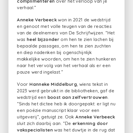
complimenteren
over het verloop van je
verhaal.”
Anneke Verbeeck
won in 2021 de wedstrijd
en genoot met volle teugen van de reacties
van de deelnemers van De Schrijfwijzen. “Het
was
heel bijzonder
om hen te zien lachen bij
bepaalde passages, om hen te zien zuchten
en diep nadenken bij ogenschijnlijk
makkelijke woorden, om hen te zien hunkeren
naar het vervolg van het verhaal als er een
pauze werd ingelast.”
Voor
Hanneke Middelburg
, wiens tekst in
2023 werd gebruikt in de bibliotheken, gaf de
wedstrijd een
boost aan zelfvertrouwen
.
“Sinds het dictee heb ik doorgepakt: er ligt nu
een poëzie manuscript klaar voor een
uitgeverij”, getuigt ze. Ook
Anneke Verbeeck
sluit zich daarbij aan. “De
erkenning door
vakspecialisten
was het duwtje in de rug dat