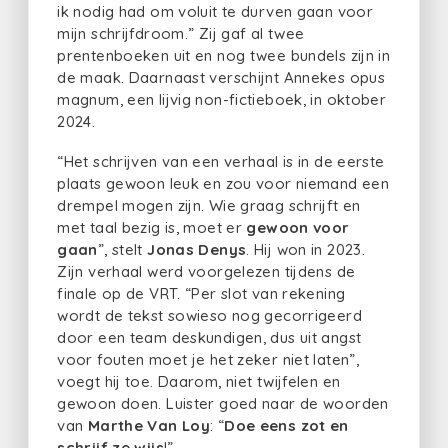
ik nodig had om voluit te durven gaan voor
mijn schrijfdroom.” Zij gaf al twee
prentenboeken uit en nog twee bundels zijn in
de maak. Daarnaast verschijnt Annekes opus
magnum, een lijvig non-fictieboek, in oktober
2024.
“Het schrijven van een verhaal is in de eerste
plaats gewoon leuk en zou voor niemand een
drempel mogen zijn. Wie graag schrijft en
met taal bezig is, moet er
gewoon voor
gaan
”, stelt
Jonas Denys
. Hij won in 2023.
Zijn verhaal werd voorgelezen tijdens de
finale op de VRT. “Per slot van rekening
wordt de tekst sowieso nog gecorrigeerd
door een team deskundigen, dus uit angst
voor fouten moet je het zeker niet laten”,
voegt hij toe. Daarom, niet twijfelen en
gewoon doen. Luister goed naar de woorden
van
Marthe Van Loy
: “
Doe eens zot en
schrijf ze wijs
!”