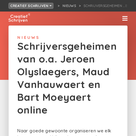
NIEUWS
SCHRIJVERSGEHEIMEN …BART
CREATIEF SCHRIJVEN
NIEUWS
Schrijversgeheimen
van o.a. Jeroen
Olyslaegers, Maud
Vanhauwaert en
Bart Moeyaert
online
Naar goede gewoonte organiseren we elk