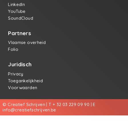
LinkedIn
YouTube
SoundCloud
Partners
Vlaamse overheid
Folio
Juridisch
Privacy
Toegankelijkheid
Voorwaarden
© Creatief Schrijven | T + 32 03 229 09 90 | E
info@creatiefschrijven.be