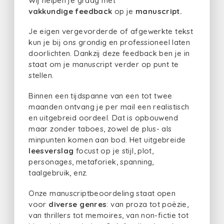
Wij helpen je graag met
vakkundige
feedback
op je
manuscript.
Je eigen vergevorderde of afgewerkte tekst
kun je bij ons grondig en professioneel laten
doorlichten. Dankzij deze feedback ben je in
staat om je manuscript verder op punt te
stellen
.
Binnen een tijdspanne van een tot twee
maanden ontvang je per mail een realistisch
en uitgebreid oordeel. Dat is opbouwend
maar zonder taboes, zowel de plus- als
minpunten komen aan bod. Het uitgebreide
leesverslag
focust op je stijl, plot,
personages, metaforiek, spanning,
taalgebruik, enz.
Onze manuscriptbeoordeling staat open
voor
diverse genres
: van proza tot poëzie,
van thrillers tot memoires, van non-fictie tot