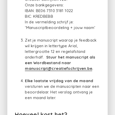
Onze bankgegevens:
IBAN: BE06 7310 3181 1022
BIC: KREDBEBB
In de vermelding schrijf je:
‘Manuscriptbeoordeling + jouw naam’
Zet je manuscript waarop je feedback
wil krijgen in lettertype Arial,
lettergrootte 12 en regelafstand
anderhalf.
Stuur het manuscript als
een Wordbestand naar
manuscript@creatiefschrijven.be
.
Elke laatste vrijdag van de maand
versturen we de manuscripten naar een
beoordelaar. Het verslag ontvang je
een maand later.
Hoeveel kost het?