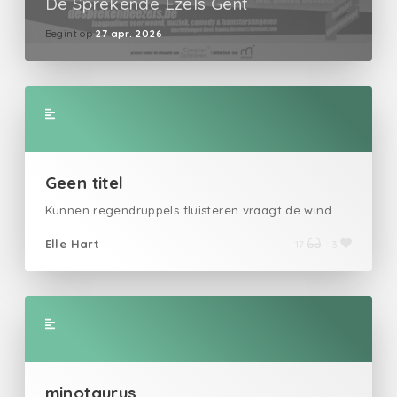
De Sprekende Ezels Gent
Begint op
27 apr. 2026
Geen titel
Kunnen regendruppels fluisteren vraagt de wind.
Elle Hart
17
3
minotaurus