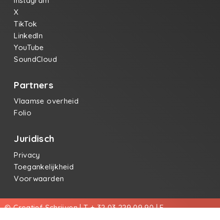
Instagram
X
TikTok
LinkedIn
YouTube
SoundCloud
Partners
Vlaamse overheid
Folio
Juridisch
Privacy
Toegankelijkheid
Voorwaarden
© Creatief Schrijven | T + 32 03 229 09 90 | E
info@creatiefschrijven.be