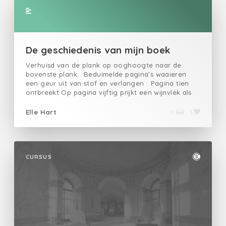
De geschiedenis van mijn boek
Verhuisd van de plank op ooghoogte naar de
bovenste plank Beduimelde pagina’s waaieren
een geur uit van stof en verlangen Pagina tien
ontbreekt Op pagina vijftig prijkt een wijnvlek als
eeuwige en constante herinnering aan jouw
interruptie Op de een na laatste pagina vind ik
Elle Hart
8
1
een gedroogd bloemetje Het boek is nooit uit
CURSUS