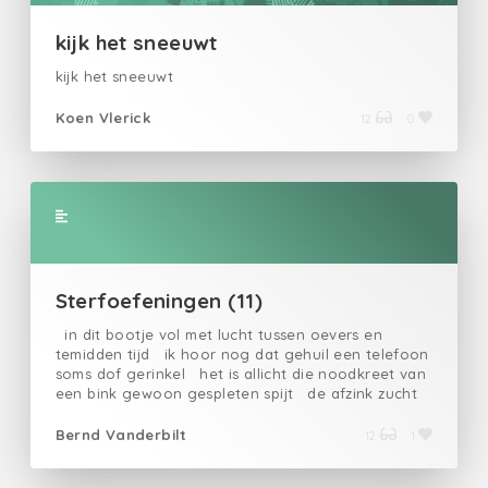
kijk het sneeuwt
kijk het sneeuwt
Koen Vlerick
12
0
Sterfoefeningen (11)
in dit bootje vol met lucht tussen oevers en
temidden tijd ik hoor nog dat gehuil een telefoon
soms dof gerinkel het is allicht die noodkreet van
een bink gewoon gespleten spijt de afzink zucht
alvast het lood dat heeft echt lang gewacht de
tijd geeft op mijn einde smelt dit bootje had me
Bernd Vanderbilt
12
1
graag gered uit de reeks 'Schrijfoefeningen
voor de dood'