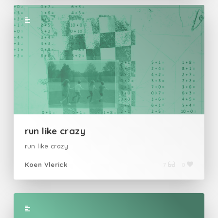
run like crazy
run like crazy
Koen Vlerick
7
0