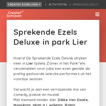
ACTIVITEITEN
SPREKENDE EZELS DELUX
CREATIEF SCHRIJVEN
Sprekende Ezels
Deluxe in park Lier
Hoera! De Sprekende Ezels Deluxe strijken
neer in
Lier
tijdens Zomer in het Park! We
verzamelden voor jullie een even geniale als
prettig gestoorde selectie performers uit het
voorbije seizoen.
Verwacht je aan een verrassende mix van
comedy, poëzie en muziek.
Met niemand minder dan:
Dikke Van Daele,
Mossking, akim a.j. willems, Robin