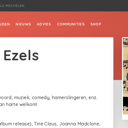
ELS MECHELEN
JDEN
NIEUWS
ADVIES
COMMUNITIES
SHOP
 Ezels
oord, muziek, comedy, hamerslingeren, enz.
Van harte welkom!
(album release), Tine Claus, Joanna Madclone,