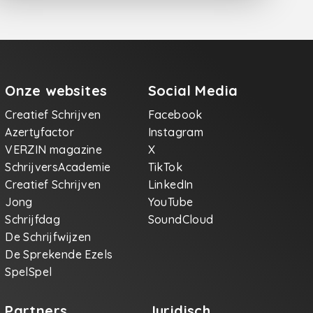
Onze websites
Social Media
Creatief Schrijven
Facebook
Azertyfactor
Instagram
VERZIN magazine
X
SchrijversAcademie
TikTok
Creatief Schrijven
LinkedIn
Jong
YouTube
Schrijfdag
SoundCloud
De Schrijfwijzen
De Sprekende Ezels
SpelSpel
Partners
Juridisch