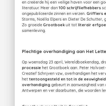
en creëerde hij een veilige haven voor een g
literatuur. Meer dan
100 schrijfliefhebbers
sc
ongepubliceerde zinnen en verzen.
Griffiers 
Storms, Noëlla Elpers en Dieter De Schutter,
Zo groeide
Grootboek
uit tot
literair erfgo
samenleving.
Plechtige overhandiging aan Het Lett
Op woensdag 23 april, Wereldboekendag, drag
processie
het Grootboek aan. Peter Holvoet
Creatief Schrijven vzw, overhandigen het ver
het
tentoongesteld en tot in de eeuwighei
overhandiging
gebeurt in aanwezigheid van al
Antwerpen en ver daarbuiten, die woorden l