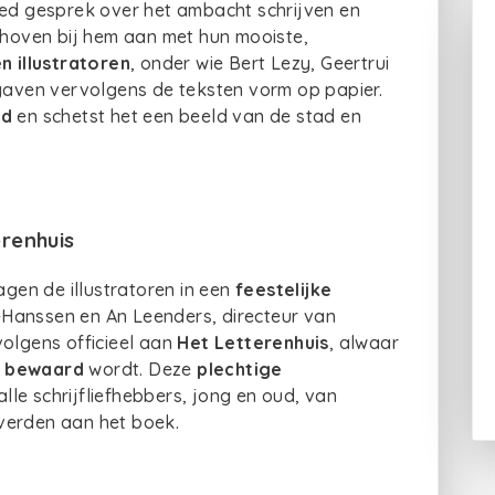
oed gesprek over het ambacht schrijven en
hoven bij hem aan met hun mooiste,
en illustratoren
, onder wie Bert Lezy, Geertrui
 gaven vervolgens de teksten vorm op papier.
ed
en schetst het een beeld van de stad en
erenhuis
en de illustratoren in een
feestelijke
-Hanssen en An Leenders, directeur van
volgens officieel aan
Het Letterenhuis
, alwaar
d bewaard
wordt. Deze
plechtige
le schrijfliefhebbers, jong en oud, van
everden aan het boek.