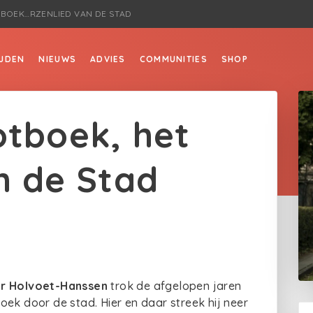
BOEK…RZENLIED VAN DE STAD
JDEN
NIEUWS
ADVIES
COMMUNITIES
SHOP
otboek, het
n de Stad
r Holvoet-Hanssen
trok de afgelopen jaren
oek door de stad. Hier en daar streek hij neer