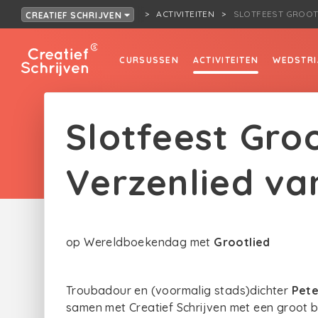
ACTIVITEITEN
SLOTFEEST GROOT
CREATIEF SCHRIJVEN
CURSUSSEN
ACTIVITEITEN
WEDSTRI
Slotfeest Gro
Verzenlied va
op Wereldboekendag met
Grootlied
Troubadour en (voormalig stads)dichter
Pete
samen met Creatief Schrijven met een groot b