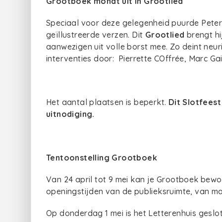
Grootboek mondt uit in Grootlied
Speciaal voor deze gelegenheid puurde Peter 
geïllustreerde verzen. Dit
Grootlied
brengt hi
aanwezigen uit volle borst mee. Zo deint neur
interventies door: Pierrette COffrée, Marc Ga
Het aantal plaatsen is beperkt.
Dit Slotfees
uitnodiging.
Tentoonstelling Grootboek
Van 24 april tot 9 mei kan je Grootboek bewon
openingstijden van de publieksruimte, van maa
Op donderdag 1 mei is het Letterenhuis geslo