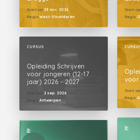
Start op
29 nov. 2026
Start o
Regio
West-Vlaanderen
Regio
O
CURSUS
CURSU
Opleiding Schrijven
Oplei
voor jongeren (12-17
voor 
jaar) 2026 - 2027
Start o
Start op
2 sep. 2026
Regio
A
Regio
Antwerpen