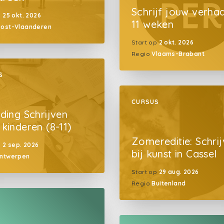
Schrijf jouw verhaa
p
25 okt. 2026
11 weken
ost-Vlaanderen
Start op
2 okt. 2026
Regio
Vlaams-Brabant
S
CURSUS
ding Schrijven
kinderen (8-11)
Zomereditie: Schri
p
2 sep. 2026
bij kunst in Cassel
ntwerpen
Start op
29 aug. 2026
Regio
Buitenland