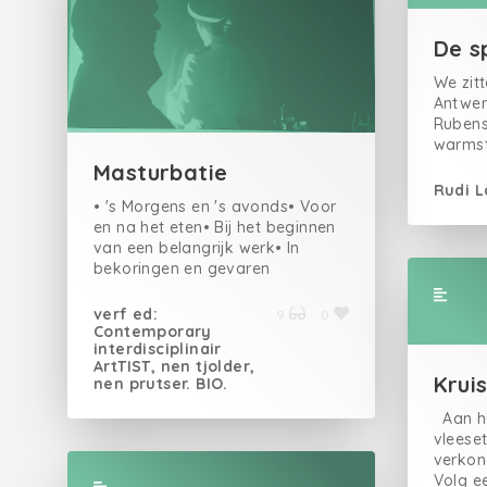
De s
We zit
Antwerp
Rubens
warmst
zeggen
Masturbatie
Om eni
Rudi 
zetten
• 's Morgens en 's avonds• Voor
fris bo
en na het eten• Bij het beginnen
vraagt
van een belangrijk werk• In
tafeltj
bekoringen en gevaren
bolleke
met ee
verf ed:
9
0
tongval
Contemporary
interdisciplinair
zijn na
ArtTIST, nen tjolder,
Deze J
Krui
nen prutser. BIO.
(of Ja
Niet aa
Aan he
maar w
vleese
van de 
verkon
‘De kon
Volg e