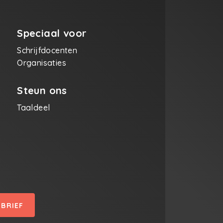
ampen en blessures.
n we vroeger een scheur
e voetbalkousen hebben
t, de voorzitter zou ons
Speciaal voor
nlijk met diezelfde sok
aai rond de oren hebben
Schrijfdocenten
n. Een ander fenomeen is
Organisaties
rollen van hun korte broek.
nt werkelijk nergens toe.
 wat extra ventilatie
Steun ons
aan hetgeen zich daar
, maar het is vooral
Taaldeel
id. 'Streek', zou onze
 hebben gezegd. Tot slot,
de hype. De roze
lschoenen die je nu overal
WK voetbal ziet. Het
steert met het groene
odat spelers opvallen,
ls ze allemaal dezelfde
n dragen, valt er niemand
ar hebben ze bij de grote
SBRIEF
wellicht niet aan
t. Ik droeg vroeger