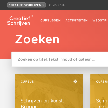
ZOEKEN
CREATIEF SCHRIJVEN
CURSUSSEN
ACTIVITEITEN
WEDSTRI
Zoeken
CURSUS
CURSU
Schrijven bij kunst:
Schri
Brugge
Leies