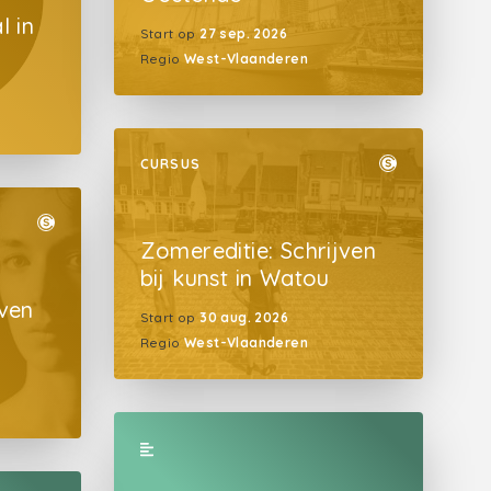
l in
Start op
27 sep. 2026
Regio
West-Vlaanderen
CURSUS
Zomereditie: Schrijven
bij kunst in Watou
jven
Start op
30 aug. 2026
Regio
West-Vlaanderen