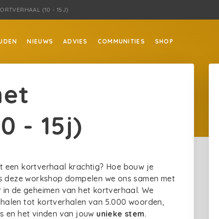
ORTVERHAAL (10 - 15J)
JDEN
NIEUWS
ADVIES
COMMUNITIES
SHOP
het
0 - 15j)
t een kortverhaal krachtig? Hoe bouw je
ns deze workshop dompelen we ons samen met
 in de geheimen van het kortverhaal. We
rhalen tot kortverhalen van 5.000 woorden,
s en het vinden van jouw
unieke stem
.