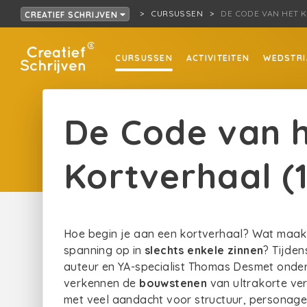
CURSUSSEN
DE CODE VAN HET K
CREATIEF SCHRIJVEN
CURSUSSEN
ACTIVITEITEN
WEDSTRI
De Code van 
Kortverhaal (1
Hoe begin je aan een kortverhaal? Wat maak
spanning op in
slechts enkele zinnen
? Tijde
auteur en YA-specialist Thomas Desmet onder
verkennen de
bouwstenen
van ultrakorte ve
met veel aandacht voor structuur, personage