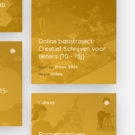
ap
Online basistraject:
Creatief Schrijven voor
tieners (10 - 15j)
Start op
21 nov. 2026
Regio
Online
15-
CURSUS
Portretschrijven