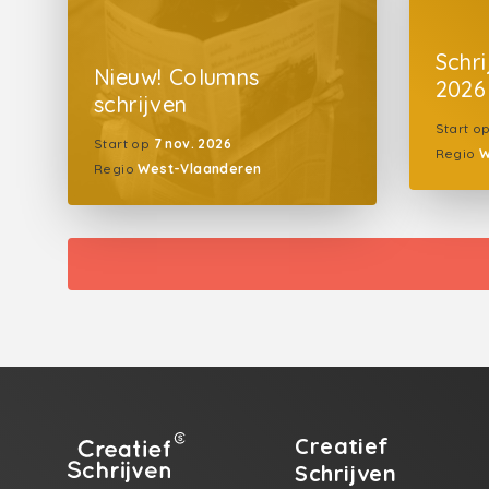
Schr
Nieuw! Columns
2026
schrijven
Start o
Start op
7 nov. 2026
Regio
W
Regio
West-Vlaanderen
Creatief
Schrijven