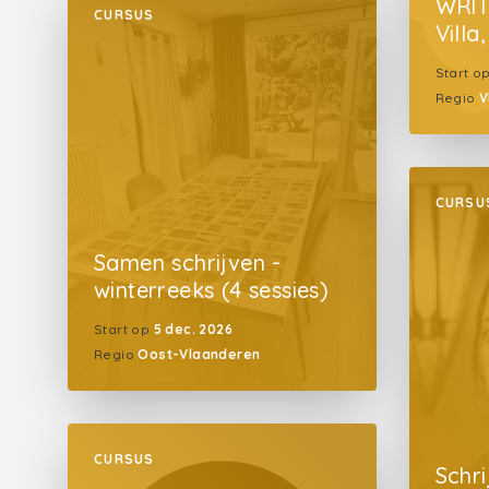
WRIT
CURSUS
Villa
Start o
Regio
V
CURSU
Samen schrijven -
winterreeks (4 sessies)
Start op
5 dec. 2026
Regio
Oost-Vlaanderen
CURSUS
Schr