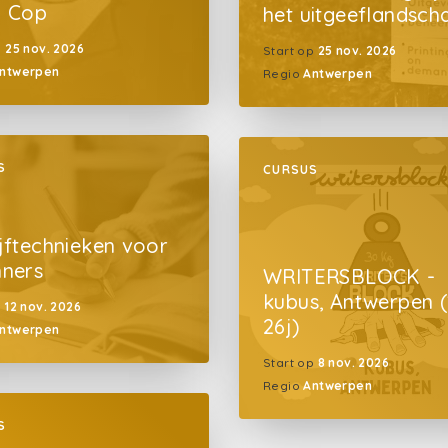
i Cop
het uitgeeflandsch
p
25 nov. 2026
Start op
25 nov. 2026
ntwerpen
Regio
Antwerpen
S
CURSUS
ijftechnieken voor
nners
WRITERSBLOCK -
kubus, Antwerpen (
p
12 nov. 2026
26j)
ntwerpen
Start op
8 nov. 2026
Regio
Antwerpen
S