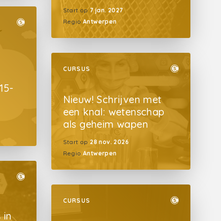
Start op
7 jan. 2027
Regio
Antwerpen
CURSUS
15-
Nieuw! Schrijven met
een knal: wetenschap
als geheim wapen
Start op
28 nov. 2026
Regio
Antwerpen
CURSUS
 in