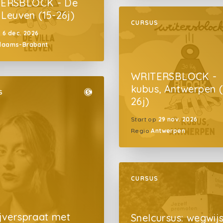
ERSBLOCK - De
, Leuven (15-26j)
CURSUS
p
6 dec. 2026
laams-Brabant
WRITERSBLOCK -
kubus, Antwerpen (
S
26j)
Start op
29 nov. 2026
Regio
Antwerpen
CURSUS
ijverspraat met
Snelcursus: wegwijs