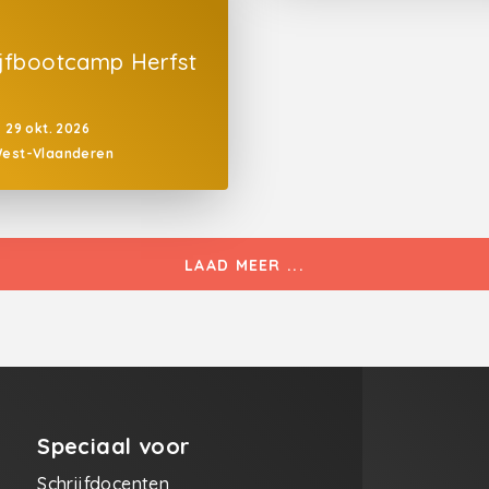
ijfbootcamp Herfst
p
29 okt. 2026
est-Vlaanderen
LAAD MEER ...
Speciaal voor
Schrijfdocenten