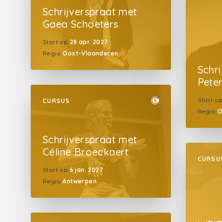
Schrijverspraat met
Gaea Schoeters
Start op
28 apr. 2027
Regio
Oost-Vlaanderen
Schr
Peter
Start o
CURSUS
Regio
O
Schrijverspraat met
Céline Broeckaert
CURSU
Start op
6 jan. 2027
Regio
Antwerpen