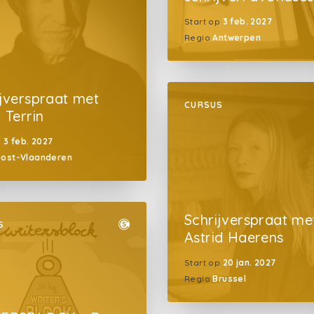
Start op
3 feb. 2027
Regio
Antwerpen
ijverspraat met
CURSUS
 Terrin
p
3 feb. 2027
ost-Vlaanderen
Schrijverspraat me
S
Astrid Haerens
Start op
20 jan. 2027
Regio
Brussel