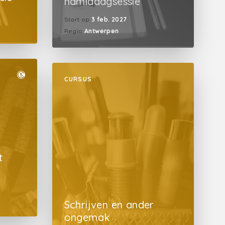
namiddagsessie
Start op
3 feb. 2027
Regio
Antwerpen
CURSUS
t
Schrijven en ander
ongemak