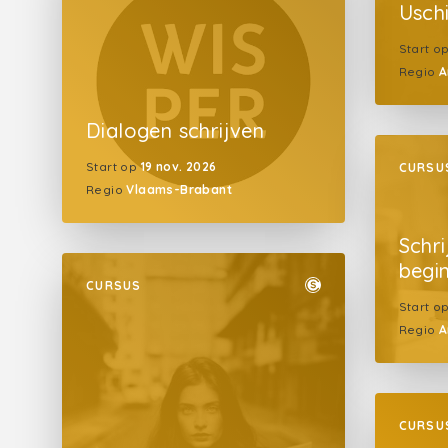
Usch
Start o
Regio
A
Dialogen schrijven
Start op
19 nov. 2026
CURSU
Regio
Vlaams-Brabant
Schr
begi
CURSUS
Start o
Regio
A
CURSU