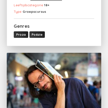
Leeftijdscategorie
18+
Type
Groepscursus
Genres
Proza
Poëzie