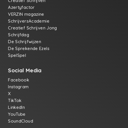
Creatief Schrijven
Azertyfactor
VERZIN magazine
SchrijversAcademie
Creatief Schrijven Jong
Schrijfdag
De Schrijfwijzen
De Sprekende Ezels
SpelSpel
Social Media
Facebook
Instagram
X
TikTok
LinkedIn
YouTube
SoundCloud