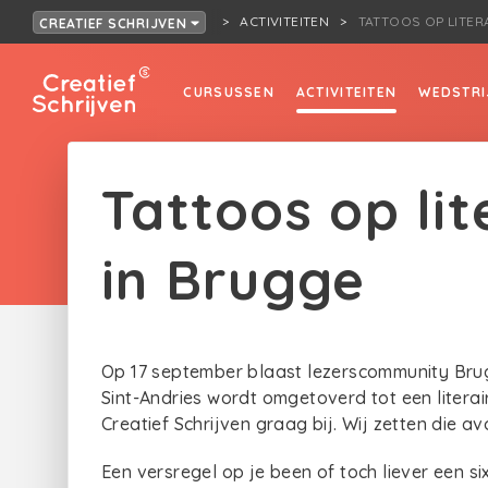
ACTIVITEITEN
TATTOOS OP LITER
CREATIEF SCHRIJVEN
CURSUSSEN
ACTIVITEITEN
WEDSTRI
Tattoos op lit
in Brugge
Op 17 september blaast lezerscommunity Brugg
Sint-Andries wordt omgetoverd tot een literai
Creatief Schrijven graag bij. Wij zetten die a
Een versregel op je been of toch liever een s