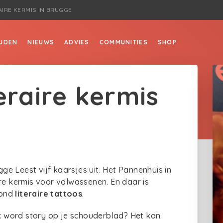
AIRE KERMIS IN BRUGGE
JDEN
NIEUWS
ADVIES
COMMUNITIES
SHOP
eraire kermis
e Leest vijf kaarsjes uit. Het Pannenhuis in
re kermis voor volwassenen. En daar is
vond
literaire tattoos
.
ix word story op je schouderblad? Het kan