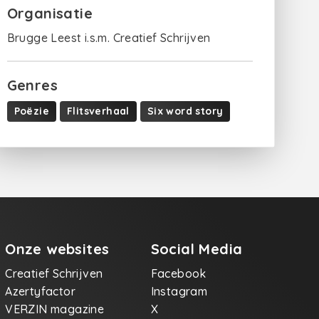
Organisatie
Brugge Leest i.s.m. Creatief Schrijven
Genres
Poëzie
Flitsverhaal
Six word story
Onze websites
Social Media
Creatief Schrijven
Facebook
Azertyfactor
Instagram
VERZIN magazine
X