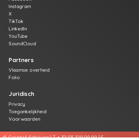
Instagram
X
TikTok
LinkedIn
YouTube
SoundCloud
Partners
Vlaamse overheid
Folio
Juridisch
Privacy
Toegankelijkheid
Voorwaarden
© Creatief Schrijven | T + 32 03 229 09 90 | E