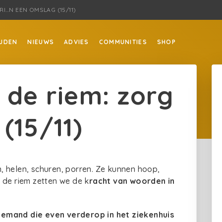
I…N EEN OMSLAG (15/11)
JDEN
NIEUWS
ADVIES
COMMUNITIES
SHOP
 de riem: zorg
(15/11)
 helen, schuren, porren. Ze kunnen hoop,
 de riem zetten we de k
racht van woorden in
iemand die even verderop in het ziekenhuis