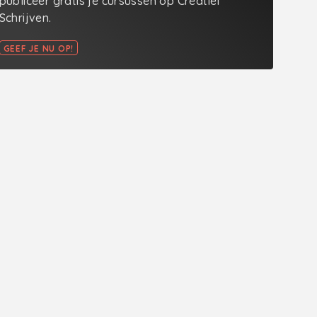
publiceer gratis je cursussen op Creatief
Schrijven.
GEEF JE NU OP!