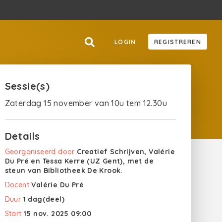
LOGIN
REGISTREREN
Sessie(s)
Zaterdag 15 november van 10u tem 12.30u
Details
Georganiseerd door
Creatief Schrijven, Valérie
Du Pré en Tessa Kerre (UZ Gent), met de
steun van Bibliotheek De Krook.
Docent
Valérie Du Pré
Duur
1 dag(deel)
Start
15 nov. 2025 09:00