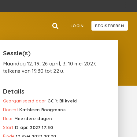
LOGIN
REGISTREREN
Sessie(s)
Maandag 12, 19, 26 april, 3, 10 mei 2027,
telkens van 19.30 tot 22 u.
Details
Georganiseerd door
GC 't Blikveld
Docent
Kathleen Boogmans
Duur
Meerdere dagen
Start
12 apr. 2027 17:30
Einde
10 mei 2027 20:00