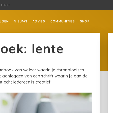
 LENTE
JDEN
NIEUWS
ADVIES
COMMUNITIES
SHOP
oek: lente
dagboek van weleer waarin je chronologisch
t aanleggen van een schrift waarin je aan de
t echt iedereen is creatief!