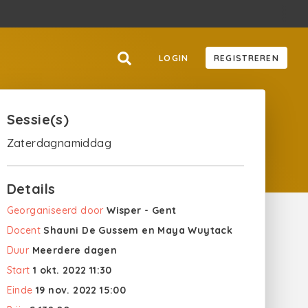
LOGIN
REGISTREREN
Sessie(s)
Zaterdagnamiddag
Details
Georganiseerd door
Wisper - Gent
Docent
Shauni De Gussem en Maya Wuytack
Duur
Meerdere dagen
Start
1 okt. 2022 11:30
Einde
19 nov. 2022 15:00