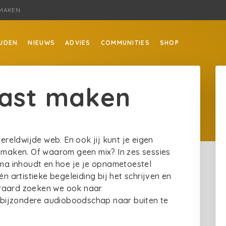
 MAKEN
JDEN
NIEUWS
ADVIES
COMMUNITIES
SHOP
cast maken
eldwijde web. En ook jij kunt je eigen
t maken. Of waarom geen mix? In zes sessies
a inhoudt en hoe je je opnametoestel
n artistieke begeleiding bij het schrijven en
eraard zoeken we ook naar
bijzondere audioboodschap naar buiten te