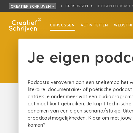
CURSUSSEN
JE EIGEN PODCAST
CREATIEF SCHRIJVEN
CURSUSSEN
ACTIVITEITEN
WEDSTRI
Je eigen pod
Podcasts veroveren aan een sneltempo het wer
literaire, documentaire- of poëtische podcas
ontdek je onder meer wat een audioprogramm
optimaal kunt gebruiken. Je krijgt technische é
opnemen van een eigen scenario/stukje. Uit
broadcastmogelijkheden. Klaar om met jouw 
komen?