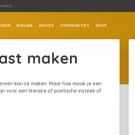
 MAKEN
JDEN
NIEUWS
ADVIES
COMMUNITIES
SHOP
cast maken
edereen kan ze maken. Maar hoe maak je een
n voor een literaire of poëtische insteek of