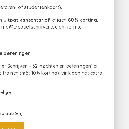
leraren- of studentenkaart).
en
Uitpas kansentarief
krijgen
80% korting
.
info@creatiefschrijven.be om je in te
en oefeningen'
ief Schrijven - 52 inzichten en oefeningen
’ bij
te trainen (mèt 10% korting): vink dan het extra
elgië.
e plaats(en).