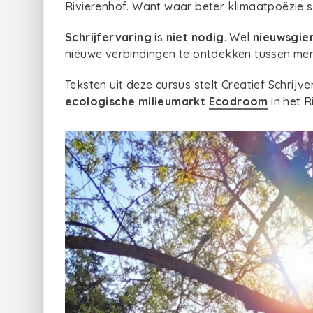
Rivierenhof. Want waar beter klimaatpoëzie sc
Schrijfervaring
is
niet nodig
. Wel
nieuwsgie
nieuwe verbindingen te ontdekken tussen men
Teksten uit deze cursus stelt Creatief Schrij
ecologische milieumarkt
Ecodroom
in het 