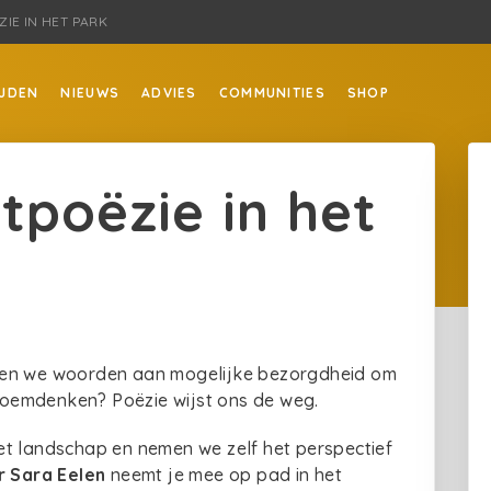
ZIE IN HET PARK
JDEN
NIEUWS
ADVIES
COMMUNITIES
SHOP
tpoëzie in het
ven we woorden aan mogelijke bezorgdheid om
 doemdenken? Poëzie wijst ons de weg.
et landschap en nemen we zelf het perspectief
r Sara Eelen
neemt je mee op pad in het