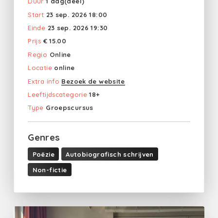
Duur
1 dag(deel)
Start
23 sep. 2026 18:00
Einde
23 sep. 2026 19:30
Prijs
€ 15.00
Regio
Online
Locatie
online
Extra info
Bezoek de website
Leeftijdscategorie
18+
Type
Groepscursus
Genres
Poëzie
Autobiografisch schrijven
Non-fictie