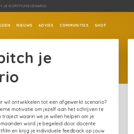
CH JE KORTFILMSCENARIO
JDEN
NIEUWS
ADVIES
COMMUNITIES
SHOP
itch je
rio
er wil ontwikkelen tot een afgewerkt scenario?
rne motivatie om jezelf aan het schrijven te
raject waarin we je willen helpen om je
6 maanden word je begeleid door docente
film en krijg je individuele feedback op jouw