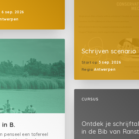
p
6 sep. 2026
ntwerpen
Schrijven scenario
Start op
3 sep. 2026
Regio
Antwerpen
CURSUS
Ontdek je schrijfta
in B.
in de Bib van Rans
n penseel een tafereel