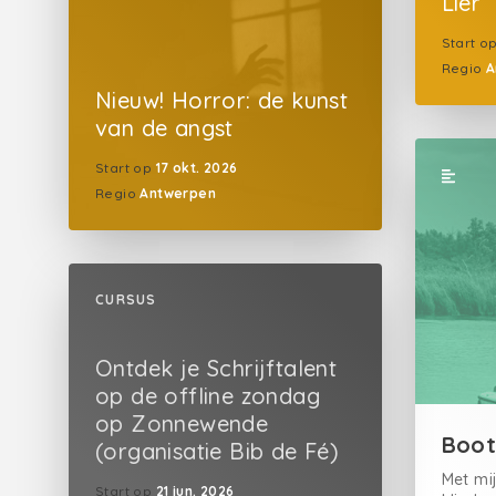
Lier
Start o
Regio
A
Nieuw! Horror: de kunst
van de angst
Start op
17 okt. 2026
Regio
Antwerpen
CURSUS
Ontdek je Schrijftalent
op de offline zondag
op Zonnewende
Boot 
(organisatie Bib de Fé)
Met mij
Start op
21 jun. 2026