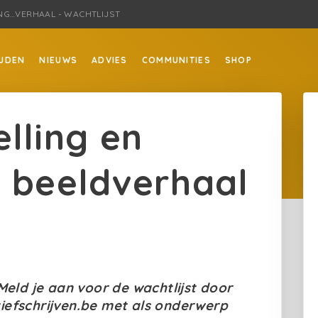
NG…VERHAAL - WACHTLIJST
JDEN
NIEUWS
ADVIES
COMMUNITIES
SHOP
lling en
r beeldverhaal
T
 Meld je aan voor de wachtlijst door
tiefschrijven.be met als onderwerp