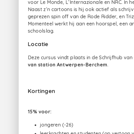
voor Le Monde, L’Internazionale en NRC. In he
Naast z’n cartoons is hij ook actief als schrij
geprezen spin off van de Rode Ridder, en Triz
Momenteel werkt hij aan een hoorspel, een a
schoolslag.
Locatie
Deze cursus vindt plaats in de Schrijfhub van
van station Antwerpen-Berchem
.
Kortingen
15% voor:
jongeren (-26)
leerkrachten en studenten (op vertoon v