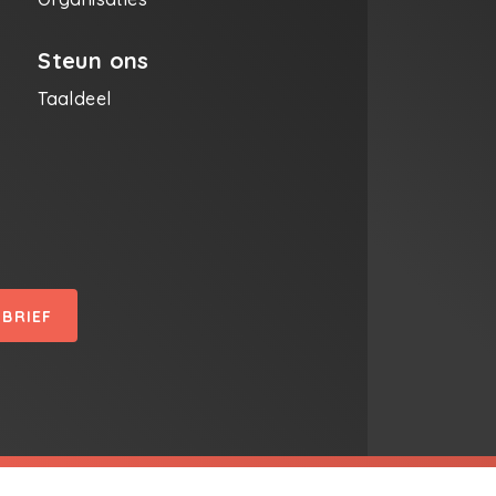
Steun ons
Taaldeel
SBRIEF
tief Schrijven | T + 32 03 229 09 90 | E info@creatiefschri