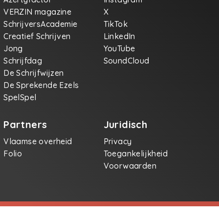
VERZIN magazine
X
SchrijversAcademie
TikTok
Creatief Schrijven
LinkedIn
Jong
YouTube
Schrijfdag
SoundCloud
De Schrijfwijzen
De Sprekende Ezels
SpelSpel
Partners
Juridisch
Vlaamse overheid
Privacy
Folio
Toegankelijkheid
Voorwaarden
jven.be