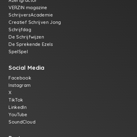
Azertyfactor
VERZIN magazine
SchrijversAcademie
Creatief Schrijven Jong
Schrijfdag
De Schrijfwijzen
De Sprekende Ezels
SpelSpel
Social Media
Facebook
Instagram
X
TikTok
LinkedIn
YouTube
SoundCloud