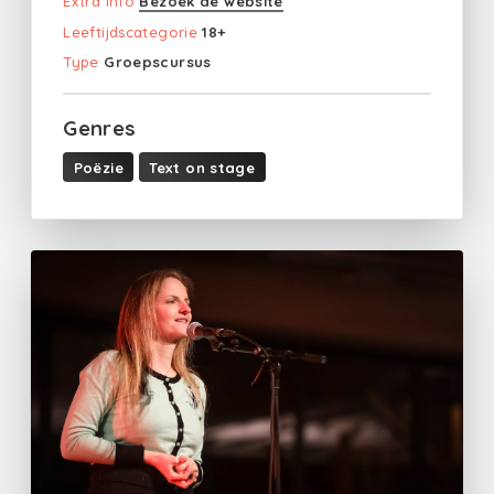
Extra info
Bezoek de website
Leeftijdscategorie
18+
Type
Groepscursus
Genres
Poëzie
Text on stage