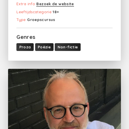
Extra info
Bezoek de website
Leeftijdscategorie
18+
Type
Groepscursus
Genres
Proza
Poëzie
Non-fictie