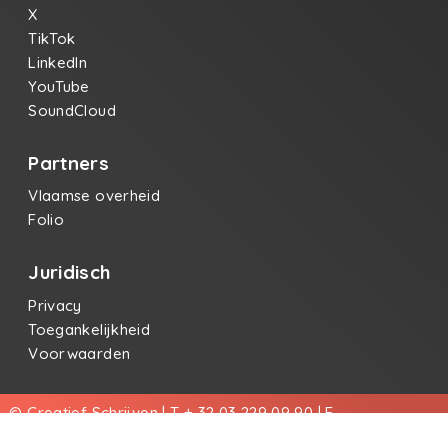
X
TikTok
LinkedIn
YouTube
SoundCloud
Partners
Vlaamse overheid
Folio
Juridisch
Privacy
Toegankelijkheid
Voorwaarden
© Creatief Schrijven | T + 32 03 229 09 90 | E
info@creatiefschrijven.be