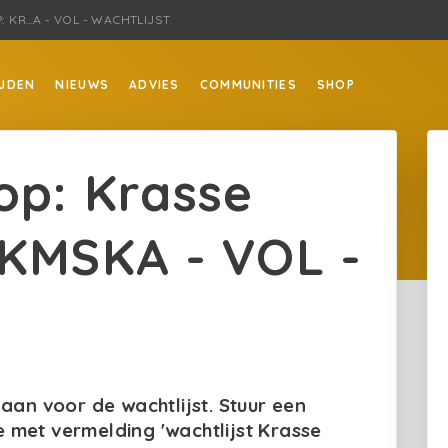
 KR…A - VOL - WACHTLIJST
JDEN
NIEUWS
ADVIES
COMMUNITIES
SHOP
op: Krasse
 KMSKA - VOL -
 aan voor de wachtlijst. Stuur een
e met vermelding 'wachtlijst Krasse