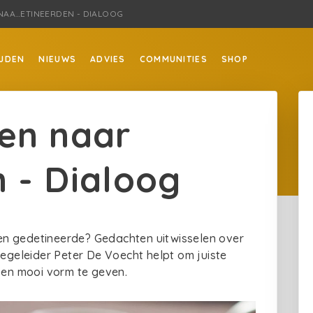
NAA…ETINEERDEN - DIALOOG
JDEN
NIEUWS
ADVIES
COMMUNITIES
SHOP
en naar
 - Dialoog
 een gedetineerde? Gedachten uitwisselen over
Begeleider Peter De Voecht helpt om juiste
en mooi vorm te geven.