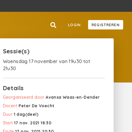
LOGIN
REGISTREREN
Sessie(s)
Woensdag 17 november van 19u30 tot
21u30
Details
Georganiseerd door
Avansa Waas-en-Dender
Docent
Peter De Voecht
Duur
1 dag(deel)
Start
17 nov. 2021 18:30
Einde
17 nov. 2021 20:30