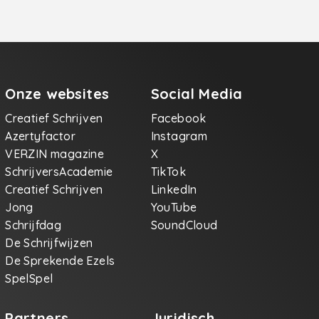
Onze websites
Social Media
Creatief Schrijven
Facebook
Azertyfactor
Instagram
VERZIN magazine
X
SchrijversAcademie
TikTok
Creatief Schrijven
LinkedIn
Jong
YouTube
Schrijfdag
SoundCloud
De Schrijfwijzen
De Sprekende Ezels
SpelSpel
Partners
Juridisch