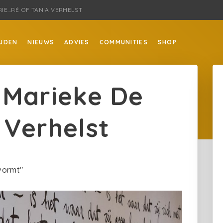
IE…RÉ OF TANIA VERHELST
JDEN
NIEUWS
ADVIES
COMMUNITIES
SHOP
 Marieke De
 Verhelst
vormt"