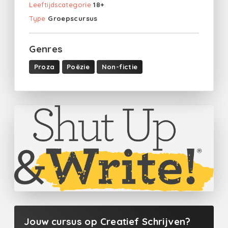
Leeftijdscategorie
18+
Type
Groepscursus
Genres
Proza
Poëzie
Non-fictie
Jouw cursus op Creatief Schrijven?