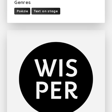
Genres
Poëzie
Text on stage