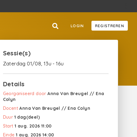
LOGIN
REGISTREREN
Sessie(s)
Zaterdag 01/08, 13u - 16u
Details
Georganiseerd door
Anna Van Breugel // Ena
Colyn
Docent
Anna Van Breugel // Ena Colyn
Duur
1 dag(deel)
Start
1 aug. 2026 11:00
Einde
1 aug. 2026 14:00