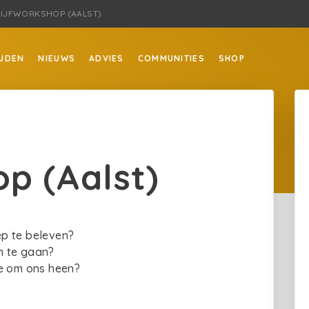
IJFWORKSHOP (AALST)
JDEN
NIEUWS
ADVIES
COMMUNITIES
SHOP
op (Aalst)
oep te beleven?
n te gaan?
se om ons heen?