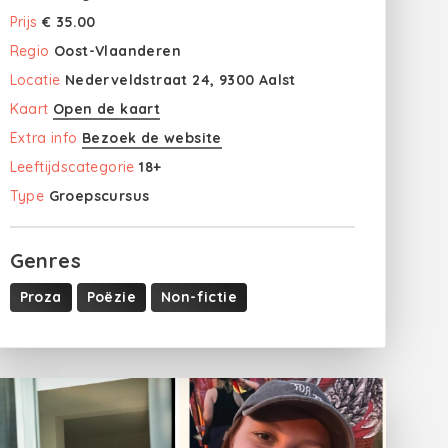
Prijs
€ 35.00
Regio
Oost-Vlaanderen
Locatie
Nederveldstraat 24, 9300 Aalst
Kaart
Open de kaart
Extra info
Bezoek de website
Leeftijdscategorie
18+
Type
Groepscursus
Genres
Proza
Poëzie
Non-fictie