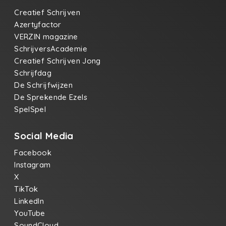
Creatief Schrijven
Azertyfactor
VERZIN magazine
SchrijversAcademie
Creatief Schrijven Jong
Schrijfdag
De Schrijfwijzen
De Sprekende Ezels
SpelSpel
Social Media
Facebook
Instagram
X
TikTok
LinkedIn
YouTube
SoundCloud