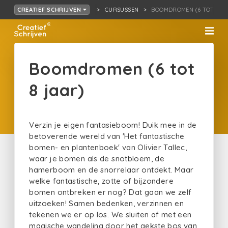
CURSUSSEN
BOOMDROMEN (6 TOT 8 J
CREATIEF SCHRIJVEN
Boomdromen (6 tot
8 jaar)
Verzin je eigen fantasieboom! Duik mee in de
betoverende wereld van 'Het fantastische
bomen- en plantenboek' van Olivier Tallec,
waar je bomen als de snotbloem, de
hamerboom en de snorrelaar ontdekt. Maar
welke fantastische, zotte of bijzondere
bomen ontbreken er nog? Dat gaan we zelf
uitzoeken! Samen bedenken, verzinnen en
tekenen we er op los. We sluiten af met een
magische wandeling door het gekste bos van