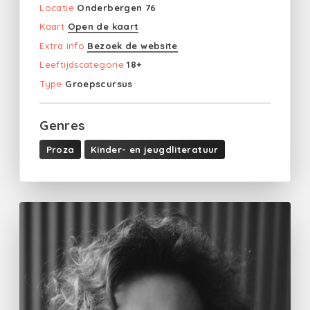
Locatie
Onderbergen 76
Kaart
Open de kaart
Extra info
Bezoek de website
Leeftijdscategorie
18+
Type
Groepscursus
Genres
Proza
Kinder- en jeugdliteratuur